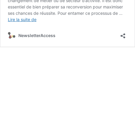
changement de métier ou de secteur d’activité. Il est donc
essentiel de bien préparer sa reconversion pour maximiser
ses chances de réussite. Pour entamer ce processus de …
Comment
Lire la suite de
trouver
la
NewsletterAccess
meilleure
formation
professionnelle
pour
une
reconversion
?