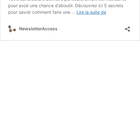
pour avoir une chance d’aboutir. Découvrez ici 5 secrets
Les
pour savoir comment faire une …
Lire la suite de
5
secrets
NewsletterAccess
pour
savoir
comment
faire
une
bonne
candidature
spontanée
?