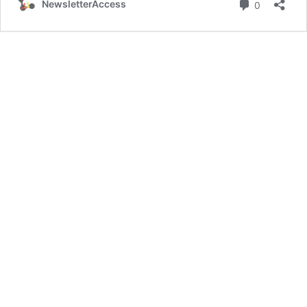
Commenta
NewsletterAccess
0