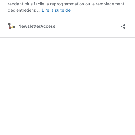
rendant plus facile la reprogrammation ou le remplacement
3
des entretiens …
Lire la suite de
emails
pour
NewsletterAccess
annuler
son
entretien
embauche
(guide
+
modèles)