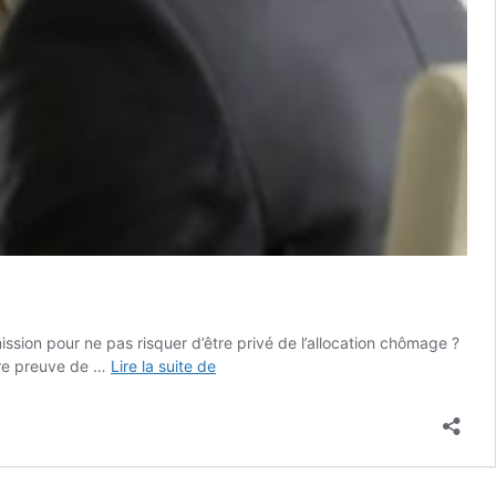
sion pour ne pas risquer d’être privé de l’allocation chômage ?
Comment
faire preuve de …
Lire la suite de
se
faire
licencier
?
4