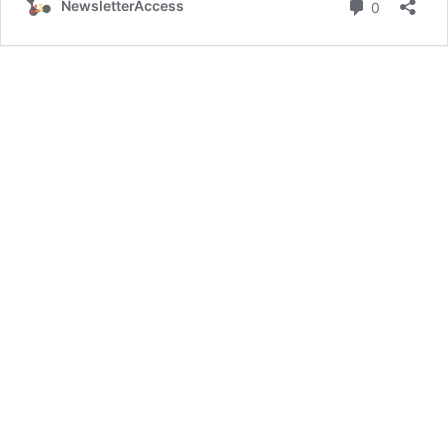
Commenta
NewsletterAccess
0