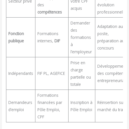
Secteur privé
votre CPF
des
évolution
acquis
compétences
professionnelle
Demander
Adaptation au
des
Fonction
Formations
poste,
formations
publique
internes,
DIF
préparation aux
à
concours
l’employeur
Prise en
Développement
charge
Indépendants
FIF PL, AGEFICE
des compétence
partielle ou
entrepreneuriale
totale
Formations
Demandeurs
financées par
Inscription à
Réinsertion sur le
d’emploi
Pôle Emploi,
Pôle Emploi
marché du travail
CPF