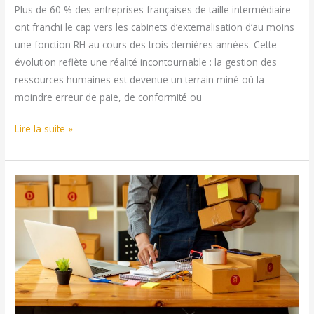
Plus de 60 % des entreprises françaises de taille intermédiaire
ventes
ont franchi le cap vers les cabinets d’externalisation d’au moins
en
une fonction RH au cours des trois dernières années. Cette
2026
évolution reflète une réalité incontournable : la gestion des
ressources humaines est devenue un terrain miné où la
moindre erreur de paie, de conformité ou
Les
Lire la suite »
5
meilleurs
cabinets
d’externalisation
pour
les
fonctions
RH