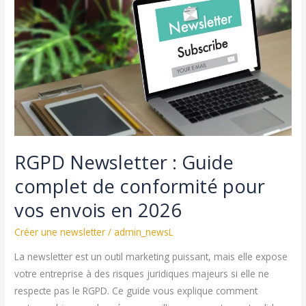
:
Guide
complet
pour
engager
vos
collaborateurs
en
2026
RGPD Newsletter : Guide
complet de conformité pour
vos envois en 2026
Créer une newsletter
/
admin_newsL
La newsletter est un outil marketing puissant, mais elle expose
votre entreprise à des risques juridiques majeurs si elle ne
respecte pas le RGPD. Ce guide vous explique comment