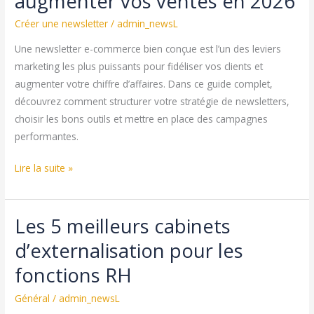
augmenter vos ventes en 2026
Créer une newsletter
/
admin_newsL
Une newsletter e-commerce bien conçue est l’un des leviers
marketing les plus puissants pour fidéliser vos clients et
augmenter votre chiffre d’affaires. Dans ce guide complet,
découvrez comment structurer votre stratégie de newsletters,
choisir les bons outils et mettre en place des campagnes
performantes.
Newsletter
Lire la suite »
e-
commerce
Les 5 meilleurs cabinets
:
Guide
d’externalisation pour les
complet
fonctions RH
pour
augmenter
Général
/
admin_newsL
vos