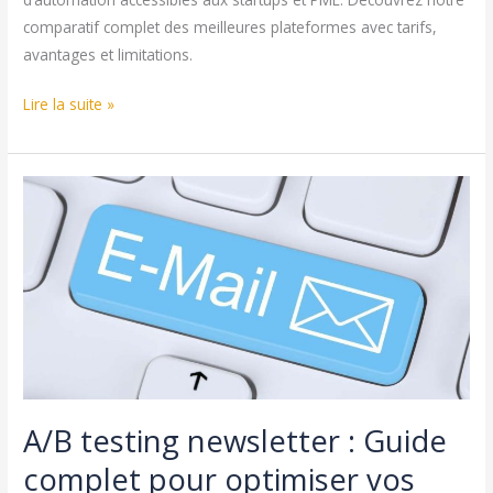
comparatif complet des meilleures plateformes avec tarifs,
avantages et limitations.
Logiciel
Lire la suite »
emailing
gratuit
2026
:
comparatif
complet
des
meilleures
solutions
sans
frais
A/B testing newsletter : Guide
complet pour optimiser vos