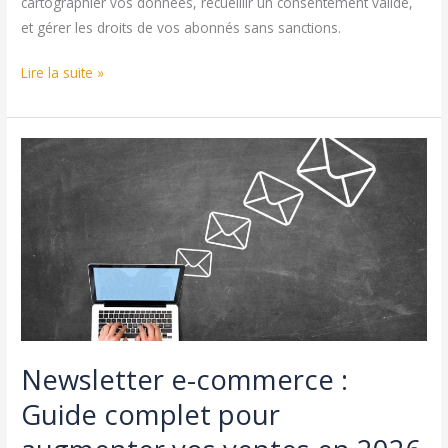
cartographier vos données, recueillir un consentement valide,
et gérer les droits de vos abonnés sans sanctions.
RGPD
Lire la suite »
Newsletter
:
Guide
complet
de
conformité
pour
vos
envois
en
2026
Newsletter e-commerce :
Guide complet pour