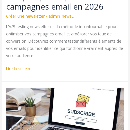
campagnes email en 2026
Créer une newsletter
/
admin_newsL
L’A/B testing newsletter est la méthode incontournable pour
optimiser vos campagnes email et améliorer vos taux de
conversion. Découvrez comment tester différents éléments de
vos emails pour identifier ce qui fonctionne vraiment auprès de
votre audience.
A/B
Lire la suite »
testing
newsletter
:
Guide
complet
pour
optimiser
vos