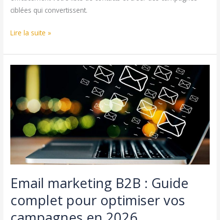
ciblées qui convertissent.
Segmentation
Lire la suite »
Email
Marketing
:
Guide
Complet
pour
Optimiser
vos
Campagnes
en
2026
Email marketing B2B : Guide
complet pour optimiser vos
campagnes en 2026