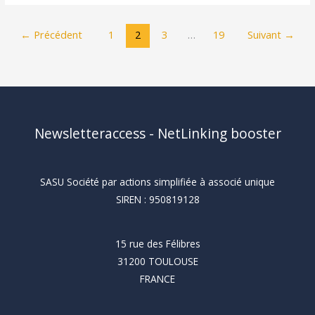
6
fonctions
←
Précédent
1
2
3
…
19
Suivant
→
réglementées
que
vous
pouvez
externaliser
Newsletteraccess - NetLinking booster
(et
ce
que
SASU Société par actions simplifiée à associé unique
ça
SIREN : 950819128
coûte)
15 rue des Félibres
31200 TOULOUSE
FRANCE