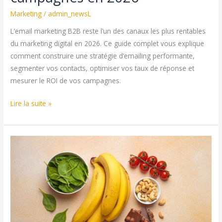
Marketing
/
admin_newsL
L’email marketing B2B reste l’un des canaux les plus rentables
du marketing digital en 2026. Ce guide complet vous explique
comment construire une stratégie d’emailing performante,
segmenter vos contacts, optimiser vos taux de réponse et
mesurer le ROI de vos campagnes.
Email
Lire la suite »
marketing
B2B
:
Guide
complet
pour
optimiser
vos
campagnes