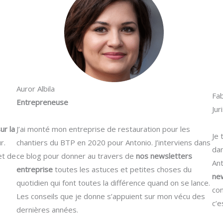
Auror Albila
Fab
Entrepreneuse
Jur
ur la
J’ai monté mon entreprise de restauration pour les
Je 
r.
chantiers du BTP en 2020 pour Antonio. J’interviens dans
da
et de
ce blog pour donner au travers de
nos newsletters
Ant
entreprise
toutes les astuces et petites choses du
new
quotidien qui font toutes la différence quand on se lance.
con
Les conseils que je donne s’appuient sur mon vécu des
c’e
dernières années.