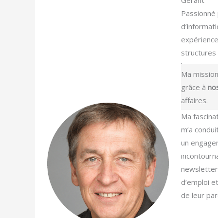
Gerant
Passionné 
d’informat
expérience
structures
l’aventure 
Ma mission
grâce à
no
affaires.
Ma fascinat
m’a condui
un engagem
incontourn
newsletters
d’emploi e
de leur par