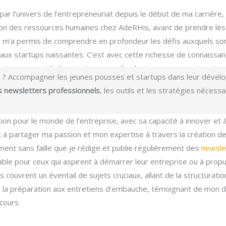
par l’univers de l’entrepreneuriat depuis le début de ma carrière
ion des ressources humaines chez AdeRHis, avant de prendre les 
 m’a permis de comprendre en profondeur les défis auxquels son
 aux startups naissantes. C’est avec cette richesse de connaissan
entrepreneuriale il y a trois ans, en fondant ma propre entreprise
 ? Accompagner les jeunes pousses et startups dans leur développ
s newsletters professionnels
, les outils et les stratégies néces
ion pour le monde de l’entreprise, avec sa capacité à innover et 
t à partager ma passion et mon expertise à travers la création d
ent sans faille que je rédige et publie régulièrement des
newsle
able pour ceux qui aspirent à démarrer leur entreprise ou à prop
 couvrent un éventail de sujets cruciaux, allant de la structurati
t la préparation aux entretiens d’embauche, témoignant de mon 
cours.