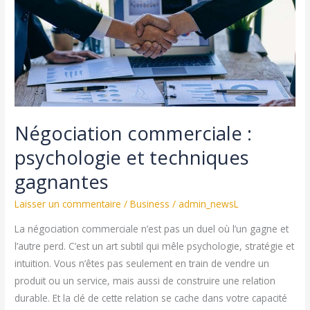
code
de
sécurité
à
maîtriser
Négociation commerciale :
psychologie et techniques
gagnantes
Laisser un commentaire
/
Business
/
admin_newsL
La négociation commerciale n’est pas un duel où l’un gagne et
l’autre perd. C’est un art subtil qui mêle psychologie, stratégie et
intuition. Vous n’êtes pas seulement en train de vendre un
produit ou un service, mais aussi de construire une relation
durable. Et la clé de cette relation se cache dans votre capacité