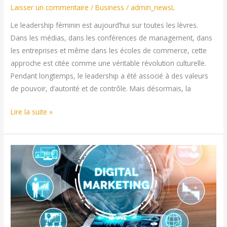
Laisser un commentaire
/
Business
/
admin_newsL
Le leadership féminin est aujourd’hui sur toutes les lèvres.
Dans les médias, dans les conférences de management, dans
les entreprises et même dans les écoles de commerce, cette
approche est citée comme une véritable révolution culturelle.
Pendant longtemps, le leadership a été associé à des valeurs
de pouvoir, d’autorité et de contrôle. Mais désormais, la
Leadership
Lire la suite »
féminin
:
une
technique
très
connue
aujourd’hui