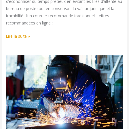
d’économiser du temps précieux en évitant les files d’attente au
bureau de poste tout en conservant la valeur juridique et la
traçabilité d’un courrier recommandé traditionnel. Lettres
recommandées en ligne :
Envoyez
Lire la suite »
vos
lettres
recommandées
facilement
depuis
chez
vous