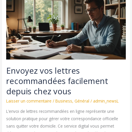
calculer
et
optimiser
sa
rentabilité
Envoyez vos lettres
recommandées facilement
depuis chez vous
Laisser un commentaire
/
Business
,
Général
/
admin_newsL
L’envoi de lettres recommandées en ligne représente une
solution pratique pour gérer votre correspondance officielle
sans quitter votre domicile. Ce service digital vous permet