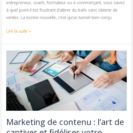
entrepreneur, coach, formateur ou e-commerçant, vous savez
à quel point il est frustrant d’attirer du trafic sans obtenir de
ventes. La bonne nouvelle, c’est qu’un tunnel bien conçu
Tunnel
Lire la suite »
de
vente
optimisé
:
la
clé
d’un
business
qui
tourne
Marketing de contenu : l’art de
captiver et fidéliser votre