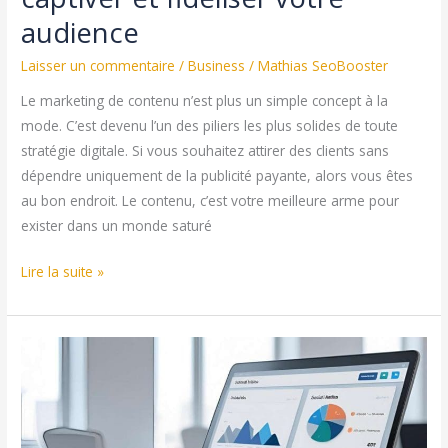
audience
Laisser un commentaire
/
Business
/
Mathias SeoBooster
Le marketing de contenu n’est plus un simple concept à la
mode. C’est devenu l’un des piliers les plus solides de toute
stratégie digitale. Si vous souhaitez attirer des clients sans
dépendre uniquement de la publicité payante, alors vous êtes
au bon endroit. Le contenu, c’est votre meilleure arme pour
exister dans un monde saturé
Marketing
Lire la suite »
de
contenu
:
l’art
de
captiver
et