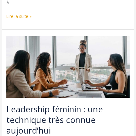
à
Négociation
Lire la suite »
commerciale
:
psychologie
et
techniques
gagnantes
Leadership féminin : une
technique très connue
aujourd’hui