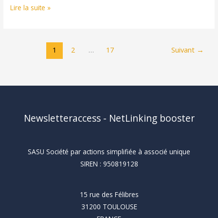
Inbound
Lire la suite »
marketing
:
la
1
2
…
17
Suivant
→
stratégie
qui
attire
vos
clients
Newsletteraccess - NetLinking booster
naturellement
SASU Société par actions simplifiée à associé unique
SIREN : 950819128
15 rue des Félibres
31200 TOULOUSE