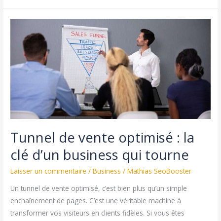
tôlerie
fine :
deux
expertises
complémentaires
au
service
de
l’industrie
Tunnel de vente optimisé : la
clé d’un business qui tourne
Laisser un commentaire
/
Business
/
Mathias SeoBooster
Un tunnel de vente optimisé, c’est bien plus qu’un simple
enchaînement de pages. C’est une véritable machine à
transformer vos visiteurs en clients fidèles. Si vous êtes