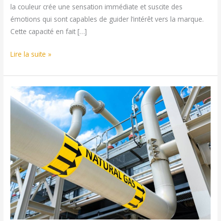
la couleur crée une sensation immédiate et suscite des
émotions qui sont capables de guider l’intérêt vers la marque.
Cette capacité en fait […]
La
Lire la suite »
couleur,
un
outil
marketing
pour
capter
l’attention