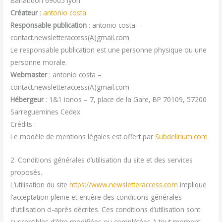
Banaudon 69005 lyon
Créateur
:
antonio costa
Responsable publication
: antonio costa –
contact.newsletteraccess(A)gmail.com
Le responsable publication est une personne physique ou une
personne morale.
Webmaster
: antonio costa –
contact.newsletteraccess(A)gmail.com
Hébergeur
: 1&1 ionos – 7, place de la Gare, BP 70109, 57200
Sarreguemines Cedex
Crédits :
Le modèle de mentions légales est offert par
Subdelirium.com
2. Conditions générales d’utilisation du site et des services
proposés.
L’utilisation du site
https://www.newsletteraccess.com
implique
l’acceptation pleine et entière des conditions générales
d’utilisation ci-après décrites. Ces conditions d’utilisation sont
susceptibles d’être modifiées ou complétées à tout moment,