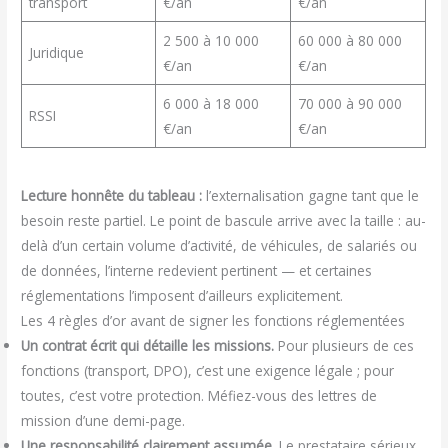
transport
€/an
€/an
2 500 à 10 000
60 000 à 80 000
Juridique
€/an
€/an
6 000 à 18 000
70 000 à 90 000
RSSI
€/an
€/an
Lecture honnête du tableau :
l’externalisation gagne tant que le
besoin reste partiel. Le point de bascule arrive avec la taille : au-
delà d’un certain volume d’activité, de véhicules, de salariés ou
de données, l’interne redevient pertinent — et certaines
réglementations l’imposent d’ailleurs explicitement.
Les 4 règles d’or avant de signer les fonctions réglementées
Un contrat écrit qui détaille les missions.
Pour plusieurs de ces
fonctions (transport, DPO), c’est une exigence légale ; pour
toutes, c’est votre protection. Méfiez-vous des lettres de
mission d’une demi-page.
Une responsabilité clairement assumée.
Le prestataire sérieux