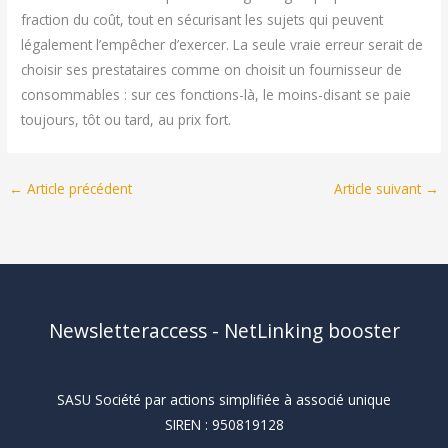
fraction du coût, tout en sécurisant les sujets qui peuvent
légalement l’empêcher d’exercer. La seule vraie erreur serait de
choisir ses prestataires comme on choisit un fournisseur de
consommables : sur ces fonctions-là, le moins-disant se paie
toujours, tôt ou tard, au prix fort.
←
Article précédent
Article suivant
→
Newsletteraccess - NetLinking booster
SASU Société par actions simplifiée à associé unique
SIREN : 950819128