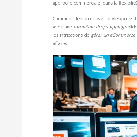
approche commerciale, dans la flexibilité 
Comment démarrer avec le AliExpress 
Avoir une
formation dropshipping
solide
les intrications de
gérer un eCommerce 
affaire.