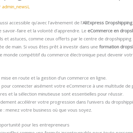
r
admin_newsL
ussi accessible qu’avec l’avènement de l’
AliExpress Dropshipping
e savoir-faire et la volonté d’apprendre. Le
eCommerce en dropsh
ils et astuces, comme ceux offerts par le centre de dropshipping
ée de main. Si vous êtes prêt à investir dans une
formation drops
le monde compétitif du commerce électronique peut devenir votre
la mise en route et la gestion d’un commerce en ligne.
ng pour connecter aisément votre eCommerce à une multitude de p
es et la sélection minutieuse sont essentielles pour réussir.
ement accélérer votre progression dans l’univers du dropshippi
ite : menez votre business où que vous soyez.
opportunité pour les entrepreneurs
jourd’hui comme une formule incontournable pour toute personn