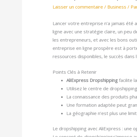
Laisser un commentaire
/
Business
/ Pa
Lancer votre entreprise n’a jamais été a
ligne avec une stratégie claire, un peu d
les entrepreneurs, et avec les bons out
entreprise en ligne prospère est à port
ressources disponibles, le succès dans 
Points Clés à Retenir
AliExpress Dropshipping
facilite 
Utilisez le centre de dropshippi
La connaissance des produits phar
Une formation adaptée peut grand
La géographie n’est plus une lim
Le dropshipping avec AliExpress : une 
Le concept de
dropshipping
s’impose au