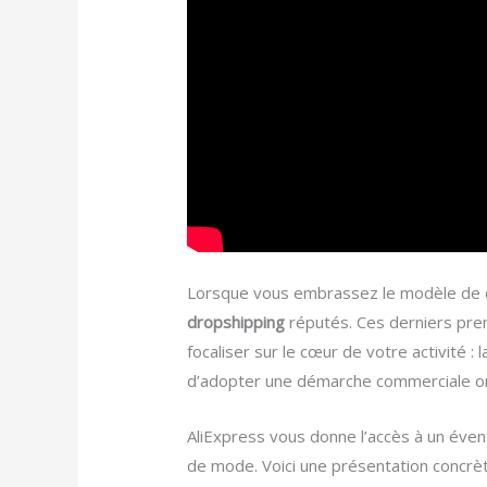
Lorsque vous embrassez le modèle de d
dropshipping
réputés. Ces derniers pren
focaliser sur le cœur de votre activité : 
d’adopter une démarche commerciale ori
AliExpress vous donne l’accès à un évent
de mode. Voici une présentation concrèt