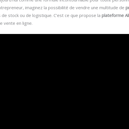
entrepreneur, imaginez la possibilité de vendre une multitude de
p
de stock ou de logistique. C’est ce que propose la
plateforme Al
 vente en ligne.