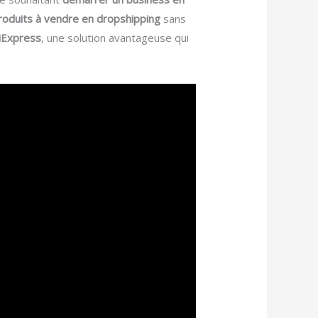
roduits à vendre en dropshipping
sans
iExpress
, une solution avantageuse qui