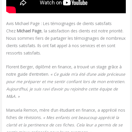
Avis Michael Page : Les témoignages de clients satisfaits
Chez
Michael Page
, la satisfaction des clients est notre priorité.
Nous sommes fiers de partager les témoignages de nombreux
clients satisfaits. Ils ont fait appel à nos services et en sont
ressortis satisfaits.
Florent Berger, diplômé en finance, a trouvé un stage grâce à
notre guide d’entretien.
« Ce guide m’a été d’une aide précieuse
pour me préparer et me sentir confiant lors de mon entretien.
Aujourd’hui, je suis ravi d’avoir pu rejoindre cette équipe de
M&A. »
Manuela Remon, mère d’un étudiant en finance, a apprécié nos
fiches de révisions.
« Mes enfants ont beaucoup apprécié la
clarté et la pertinence de ces fiches. Cela leur a permis de se