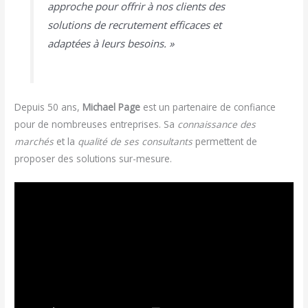
approche pour offrir à nos clients des
solutions de recrutement efficaces et
adaptées à leurs besoins. »
Depuis 50 ans,
Michael Page
est un partenaire de confiance
pour de nombreuses entreprises. Sa
connaissance des
marchés
et la
qualité de ses consultants
permettent de
proposer des solutions sur-mesure.