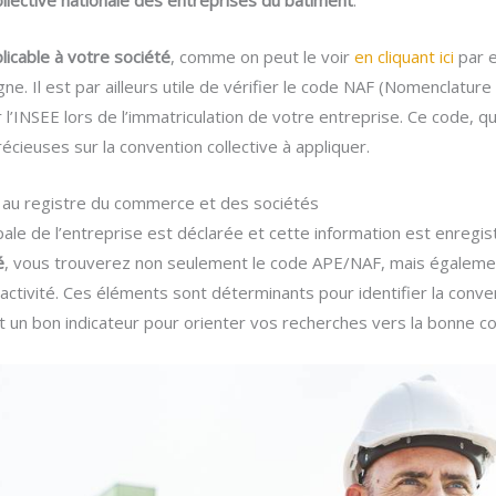
llective nationale des entreprises du bâtiment
.
licable à votre société
, comme on peut le voir
en cliquant ici
par e
ne. Il est par ailleurs utile de vérifier le code NAF (Nomenclatur
 l’INSEE lors de l’immatriculation de votre entreprise. Ce code, qui 
récieuses sur la convention collective à appliquer.
se au registre du commerce et des sociétés
ncipale de l’entreprise est déclarée et cette information est enregi
é
, vous trouverez non seulement le code APE/NAF, mais égaleme
l’activité. Ces éléments sont déterminants pour identifier la conv
n bon indicateur pour orienter vos recherches vers la bonne con