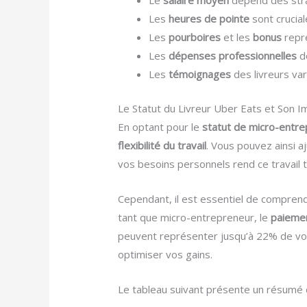
Le
salaire moyen
dépend des strat
Les
heures de pointe
sont crucial
Les
pourboires
et les
bonus
repr
Les
dépenses professionnelles
do
Les
témoignages
des livreurs var
Le Statut du Livreur Uber Eats et Son I
En optant pour le
statut de micro-entr
flexibilité du travail
. Vous pouvez ainsi a
vos besoins personnels rend ce travail
Cependant, il est essentiel de comprendre
tant que micro-entrepreneur, le
paieme
peuvent représenter jusqu’à 22% de votre 
optimiser vos gains.
Le tableau suivant présente un résumé d