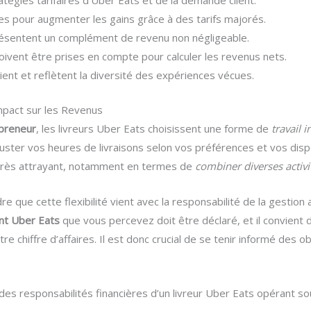
égies tarifaires d’Uber Eats et de la demande client.
es pour augmenter les gains grâce à des tarifs majorés.
ésentent un complément de revenu non négligeable.
ivent être prises en compte pour calculer les revenus nets.
ient et reflètent la diversité des expériences vécues.
mpact sur les Revenus
epreneur
, les livreurs Uber Eats choisissent une forme de
travail 
juster vos heures de livraisons selon vos préférences et vos dispo
 très attrayant, notamment en termes de
combiner diverses activ
 que cette flexibilité vient avec la responsabilité de la gestion a
nt Uber Eats
que vous percevez doit être déclaré, et il convient 
chiffre d’affaires. Il est donc crucial de se tenir informé des ob
es responsabilités financières d’un livreur Uber Eats opérant so