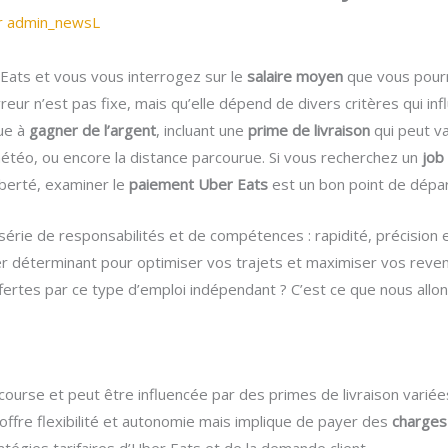
r
admin_newsL
Eats et vous vous interrogez sur le
salaire moyen
que vous pourri
vreur n’est pas fixe, mais qu’elle dépend de divers critères qui i
bue à
gagner de l’argent
, incluant une
prime de livraison
qui peut va
 météo, ou encore la distance parcourue. Si vous recherchez un
job
iberté, examiner le
paiement Uber Eats
est un bon point de dépar
 série de responsabilités et de compétences : rapidité, précisio
rer déterminant pour optimiser vos trajets et maximiser vos reve
ffertes par ce type d’emploi indépendant ? C’est ce que nous allo
course et peut être influencée par des primes de livraison variée
offre flexibilité et autonomie mais implique de payer des
charge