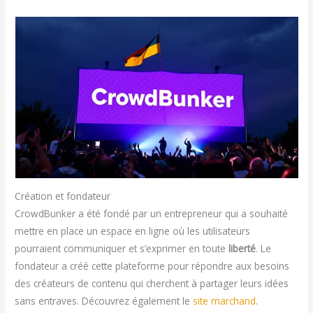
Création et fondateur
CrowdBunker a été fondé par un entrepreneur qui a souhaité
mettre en place un espace en ligne où les utilisateurs
pourraient communiquer et s’exprimer en toute
liberté
. Le
fondateur a créé cette plateforme pour répondre aux besoins
des créateurs de contenu qui cherchent à partager leurs idées
sans entraves. Découvrez également le
site marchand
.