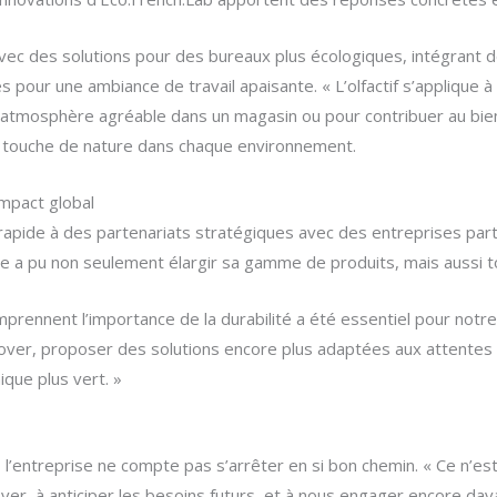
vec des solutions pour des bureaux plus écologiques, intégrant 
 pour une ambiance de travail apaisante. « L’olfactif s’applique à
e atmosphère agréable dans un magasin ou pour contribuer au bie
e touche de nature dans chaque environnement.
impact global
 rapide à des partenariats stratégiques avec des entreprises pa
 a pu non seulement élargir sa gamme de produits, mais aussi tou
omprennent l’importance de la durabilité a été essentiel pour no
nover, proposer des solutions encore plus adaptées aux attentes
que plus vert. »
 l’entreprise ne compte pas s’arrêter en si bon chemin. « Ce n’es
r, à anticiper les besoins futurs, et à nous engager encore dav