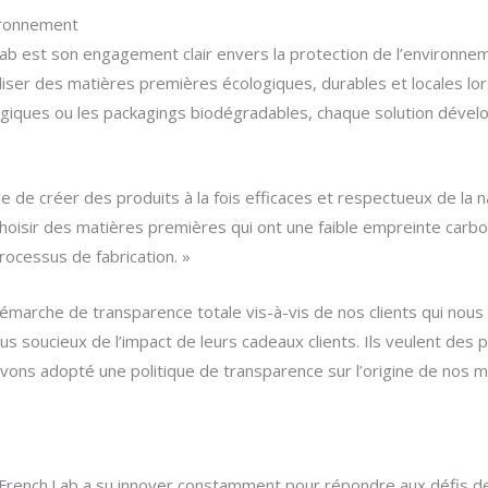
ironnement
.Lab est son engagement clair envers la protection de l’environne
iliser des matières premières écologiques, durables et locales lo
giques ou les packagings biodégradables, chaque solution dévelop
le de créer des produits à la fois efficaces et respectueux de la 
hoisir des matières premières qui ont une faible empreinte carbon
rocessus de fabrication. »
marche de transparence totale vis-à-vis de nos clients qui nous 
lus soucieux de l’impact de leurs cadeaux clients. Ils veulent des
 avons adopté une politique de transparence sur l’origine de nos
French.Lab a su innover constamment pour répondre aux défis de l