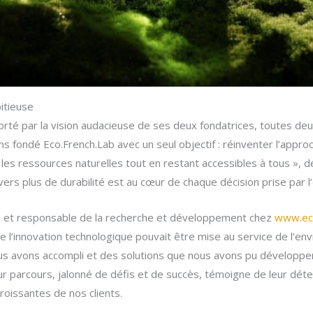
itieuse
rté par la vision audacieuse de ses deux fondatrices, toutes deu
ons fondé Eco.French.Lab avec un seul objectif : réinventer l’appr
 les ressources naturelles tout en restant accessibles à tous », 
 vers plus de durabilité est au cœur de chaque décision prise par l
ce et responsable de la recherche et développement chez
www.ec
e l’innovation technologique pouvait être mise au service de l’en
us avons accompli et des solutions que nous avons pu développe
r parcours, jalonné de défis et de succès, témoigne de leur déter
croissantes de nos clients.