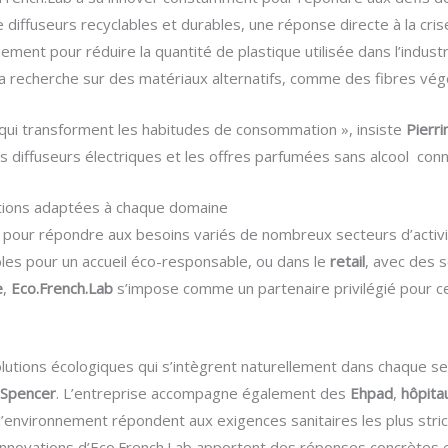
e diffuseurs recyclables et durables, une réponse directe à la cri
ment pour réduire la quantité de plastique utilisée dans l’industr
 la recherche sur des matériaux alternatifs, comme des fibres vég
qui transforment les habitudes de consommation », insiste
Pierri
nos diffuseurs électriques et les offres parfumées sans alcool con
utions adaptées à chaque domaine
e pour répondre aux besoins variés de nombreux secteurs d’activit
les pour un accueil éco-responsable, ou dans le
retail
, avec des 
e
,
Eco.French.Lab
s’impose comme un partenaire privilégié pour c
lutions écologiques qui s’intègrent naturellement dans chaque sec
 Spencer
. L’entreprise accompagne également des
Ehpad
,
hôpita
’environnement répondent aux exigences sanitaires les plus strict
es innovations d’Eco.French.Lab apportent des réponses concrètes