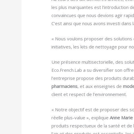
les plus marquantes est l’introduction d
convaincues que nous devions agir rapide
C’est ainsi que nous avons investi dans
« Nous voulons proposer des solutions 
initiatives, les kits de nettoyage pour 
Une présence multisectorielle, des sol
Eco.French.Lab a su diversifier son offr
l’entreprise propose des produits durab
pharmaciens
, et aux enseignes de
mod
client et respect de l’environnement.
« Notre objectif est de proposer des so
réelle plus-value », explique
Anne Marie
produits respectueux de la santé et de l
l’air et des produits est essentielle, l