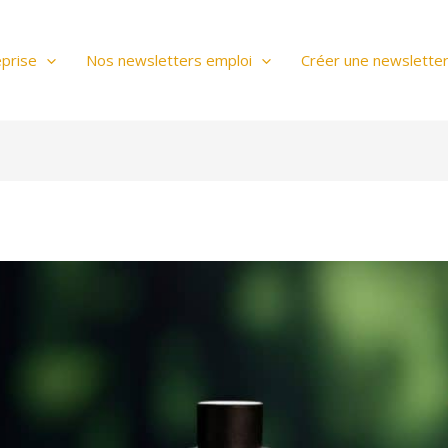
prise
Nos newsletters emploi
Créer une newslette