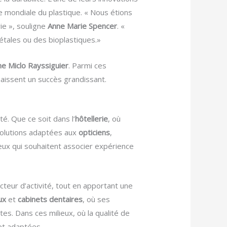
se mondiale du plastique. « Nous étions
ie », souligne
Anne Marie Spencer
. «
étales ou des bioplastiques.»
ne Miclo Rayssiguier
. Parmi ces
naissent un succès grandissant.
é. Que ce soit dans l’
hôtellerie
, où
solutions adaptées aux
opticiens
,
eux qui souhaitent associer expérience
teur d’activité, tout en apportant une
ux
et
cabinets dentaires
, où ses
es. Dans ces milieux, où la qualité de
 et adaptées.