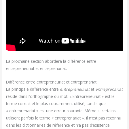
La prochaine section abordera la différence entre
entrepreneuriat et entreprenariat.
Différence entre entrepreneuriat et entreprenariat
La principale différence entre
entrepreneuriat
et
entreprenariat
réside dans l’orthographe du mot. « Entrepreneuriat » est le
terme correct et le plus couramment utilisé, tandis que
« entreprenariat » est une erreur courante. Même si certains
utilisent parfois le terme « entreprenariat », il n’est pas reconnu
dans les dictionnaires de référence et n’a pas d’existence