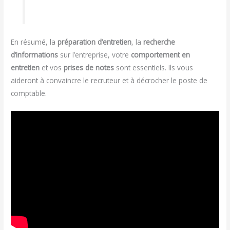
En résumé, la
préparation d’entretien
, la
recherche
d’informations
sur l’entreprise, votre
comportement en
entretien
et vos
prises de notes
sont essentiels. Ils vous
aideront à convaincre le recruteur et à décrocher le poste de
comptable.