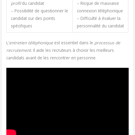
profil
du candidat
– Risque de mauvaise
– Possibilité de questionner le
connexion téléphonique
candidat sur des points
– Difficulté à évaluer la
spécifiques
personnalité du candidat
L’
entretien téléphonique
est essentiel dans le
processus de
recrutement
. Il aide les recruteurs à choisir les meilleurs
candidats avant de les rencontrer en personne.