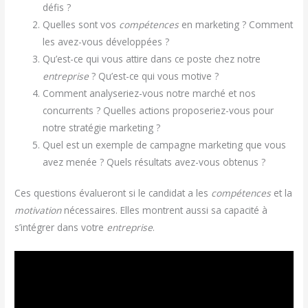
défis ?
Quelles sont vos
compétences
en marketing ? Comment
les avez-vous développées ?
Qu’est-ce qui vous attire dans ce poste chez notre
entreprise
? Qu’est-ce qui vous motive ?
Comment analyseriez-vous notre marché et nos
concurrents ? Quelles actions proposeriez-vous pour
notre stratégie marketing ?
Quel est un exemple de campagne marketing que vous
avez menée ? Quels résultats avez-vous obtenus ?
Ces questions évalueront si le candidat a les
compétences
et la
motivation
nécessaires. Elles montrent aussi sa capacité à
s’intégrer dans votre
entreprise
.