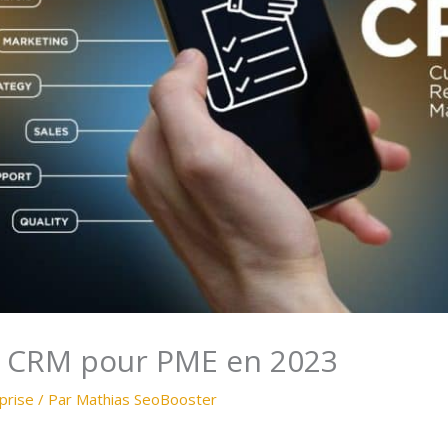
ls CRM pour PME en 2023
prise
/ Par
Mathias SeoBooster