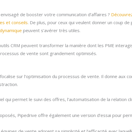
à envisagé de booster votre communication d’affaires ?
Découvrez
es et conseils
. De plus, pour ceux qui veulent donner un coup de
e dynamique
peuvent s’avérer très utiles.
outils CRM peuvent transformer la manière dont les PME interagiss
s processus de vente sont grandement optimisés.
focalise sur l’optimisation du processus de vente. Il donne aux 
straction.
ciel qui permet le suivi des offres, l’automatisation de la relation c
proposés, Pipedrive offre également une version d’essai pour per
quipes de vente adorent sa simplicité et l’efficacité avec laquelle