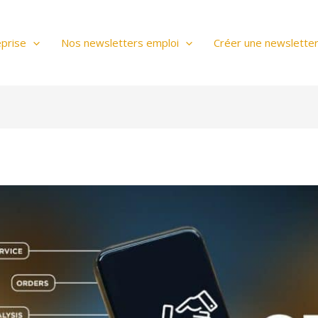
prise
Nos newsletters emploi
Créer une newslette