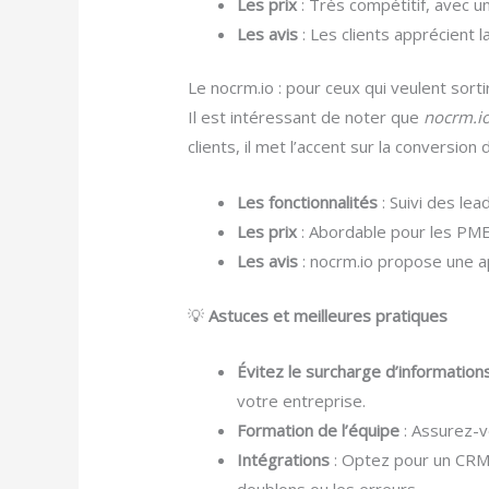
Les prix
: Très compétitif, avec 
Les avis
: Les clients apprécient la
Le nocrm.io : pour ceux qui veulent sort
Il est intéressant de noter que
nocrm.i
clients, il met l’accent sur la conversion
Les fonctionnalités
: Suivi des le
Les prix
: Abordable pour les PME,
Les avis
: nocrm.io propose une a
💡
Astuces et meilleures pratiques
Évitez le surcharge d’informatio
votre entreprise.
Formation de l’équipe
: Assurez-v
Intégrations
: Optez pour un CRM 
doublons ou les erreurs.