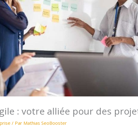
ile : votre alliée pour des proje
prise
/ Par
Mathias SeoBooster