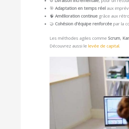
⚙️
Livraison incrémentale
, pour un retour
🎯
Adaptation en temps réel
aux imprévu
🧠
Amélioration continue
grâce aux rétro
🤝
Cohésion d’équipe renforcée
par la c
Les méthodes agiles comme
Scrum
,
Ka
Découvrez aussi le
levée de capital
.