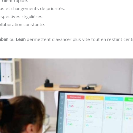
 client rapide.
s et changements de priorités.
spectives régulières.
ollaboration constante.
nban
ou
Lean
permettent d’avancer plus vite tout en restant centré