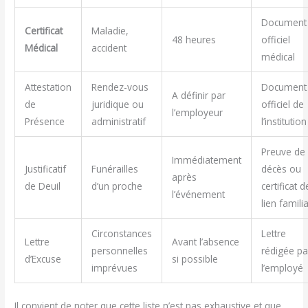
Document
Certificat
Maladie,
48 heures
officiel
Médical
accident
médical
Attestation
Rendez-vous
Document
A définir par
de
juridique ou
officiel de
l’employeur
Présence
administratif
l’institution
Preuve de
Immédiatement
Justificatif
Funérailles
décès ou
après
de Deuil
d’un proche
certificat d
l’événement
lien familia
Circonstances
Lettre
Lettre
Avant l’absence
personnelles
rédigée pa
d’Excuse
si possible
imprévues
l’employé
Il convient de noter que cette liste n’est pas exhaustive et que