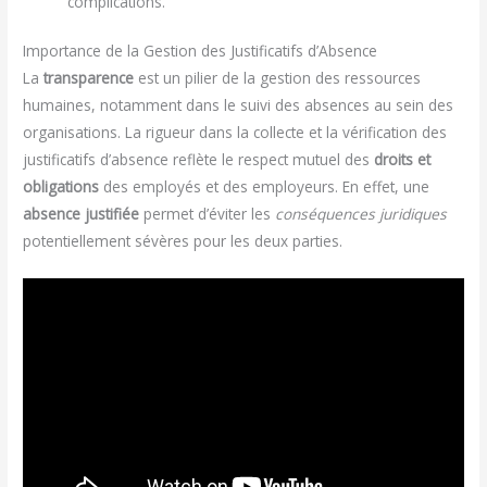
complications.
Importance de la Gestion des Justificatifs d’Absence
La
transparence
est un pilier de la gestion des ressources
humaines, notamment dans le suivi des absences au sein des
organisations. La rigueur dans la collecte et la vérification des
justificatifs d’absence reflète le respect mutuel des
droits et
obligations
des employés et des employeurs. En effet, une
absence justifiée
permet d’éviter les
conséquences juridiques
potentiellement sévères pour les deux parties.