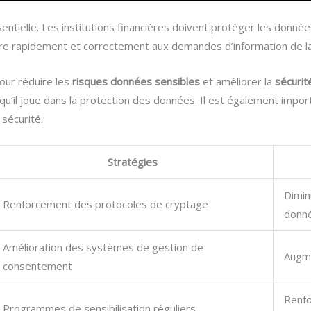
ntielle. Les institutions financières doivent protéger les donnée
re rapidement et correctement aux demandes d’information de la p
our réduire les
risques données sensibles
et améliorer la
sécurit
qu’il joue dans la protection des données. Il est également import
 sécurité.
Stratégies
Dimin
Renforcement des protocoles de cryptage
donn
Amélioration des systèmes de gestion de
Augme
consentement
Renfo
Programmes de sensibilisation réguliers