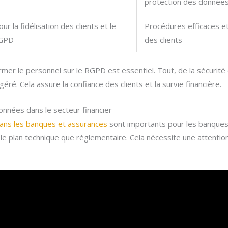
protection des donnée
r la fidélisation des clients et le
Procédures efficaces et
RGPD
des clients
ormer le personnel sur le RGPD est essentiel. Tout, de la sécurit
ré. Cela assure la confiance des clients et la survie financière.
onnées dans le secteur financier
ans les banques et assurances
sont importants pour les banques e
r le plan technique que réglementaire. Cela nécessite une attentio