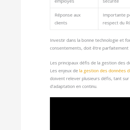
employés
sécurité
Réponse aux
Importante pou
clients
respect du 
Investir dans la bonne technologie et f
consentements, doit être parfaitement gé
Les principaux défis de la gestion des d
Les enjeux de
la gestion des données d
doivent relever plusieurs défis, tant su
d’adaptation en continu.