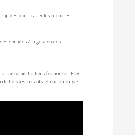
s
 rapides pour traiter les requêtes
é des données à la gestion des
t autres institutions financières. Elles
n de tous les instants et une stratégie