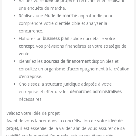
Validez votre
idée de projet
en l’écrivant et en réalisant
une enquête de marché.
Réalisez une
étude de marché
approfondie pour
comprendre votre clientèle cible et analyser la
concurrence.
Élaborez un
business plan
solide qui détaille votre
concept
, vos prévisions financières et votre stratégie de
vente.
Identifiez les
sources de financement
disponibles et
consultez un organisme d’accompagnement à la création
d’entreprise.
Choisissez la
structure juridique
adaptée à votre
entreprise et effectuez les
démarches administratives
nécessaires.
Validez votre idée de projet
Avant de vous lancer dans la concrétisation de votre
idée de
projet
, il est essentiel de la valider afin de vous assurer de sa
viabilité sur le marché. Pour cela, suivez ces étapes clés :