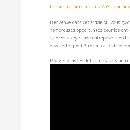
Laisser un commentaire
/
Créer une new
Bienvenue dans cet article qui vous gui
nombreuses opportunités pour les entr
Que vous soyez une
entreprise
chercha
newsletter peut être un outil extrêmem
Plonger dans les détails de la création 