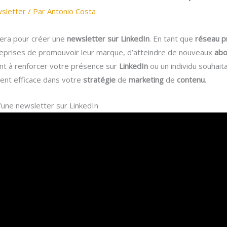
sletter
/ Par
Antonio Costa
dera pour créer une
newsletter sur LinkedIn
. En tant que
réseau p
eprises de promouvoir leur marque, d’atteindre de nouveaux
ab
nt à renforcer votre présence sur
LinkedIn
ou un individu souhait
ent efficace dans votre
stratégie
de
marketing
de
contenu
.
d’une newsletter sur LinkedIn