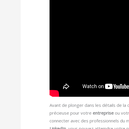
Avant de plonger dans les détails de la 
précieuse pour votre
entreprise
ou vot
connecter avec des professionnels du m
LinkedIn
, vous pouvez atteindre votre p