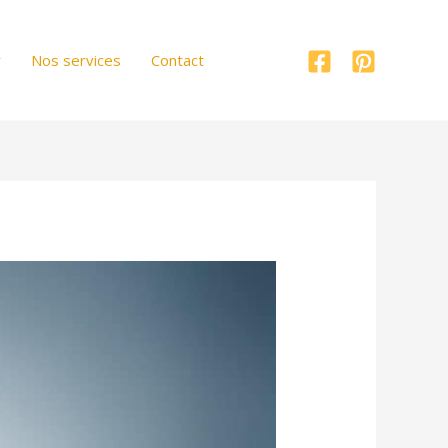
r
Nos services
Contact