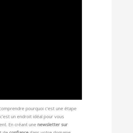
comprendre pourquoi c’est une étape
’est un endroit idéal pour vous
ent. En créant une
newsletter sur
rt de
confiance
dans votre domaine.