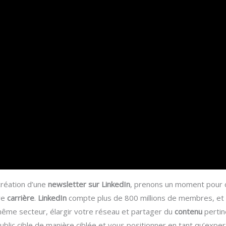
création d’une
newsletter sur LinkedIn
, prenons un moment pour 
re
carrière
.
LinkedIn
compte plus de 800 millions de membres, et c
ême secteur, élargir votre réseau et partager du
contenu
pertin
ublic cible de manière ciblée et vous positionner en tant qu’expe