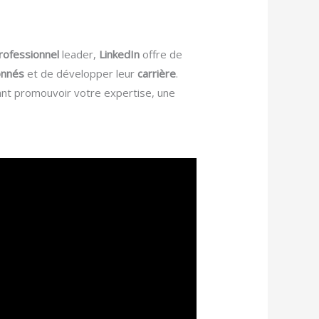
rofessionnel
leader,
LinkedIn
offre de
onnés
et de développer leur
carrière
.
ant promouvoir votre expertise, une