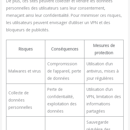
De plus, ces sites peuvent collecter et vendre les données
personnelles des utilisateurs sans leur consentement,
menaçant ainsi leur confidentialité. Pour minimiser ces risques,
les utilisateurs peuvent envisager d’utiliser un VPN et des
bloqueurs de publicités.
Mesures de
Risques
Conséquences
protection
Compromission
Utilisation d’un
Malwares et virus
de l’appareil, perte
antivirus, mises à
de données
jour régulières
Perte de
Utilisation d’un
Collecte de
confidentialité,
VPN, limitation des
données
exploitation des
informations
personnelles
données
partagées
Sauvegarde
régulière des