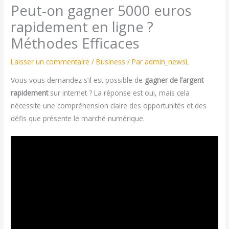
Peut-on gagner 5000 euros
rapidement en ligne ?
Méthodes Efficaces
Laisser un commentaire
/
Business
/ Par
admin_newsL
Vous vous demandez s’il est possible de
gagner de l’argent
rapidement
sur internet ? La réponse est oui, mais cela
nécessite une compréhension claire des opportunités et des
défis que présente le marché numérique.