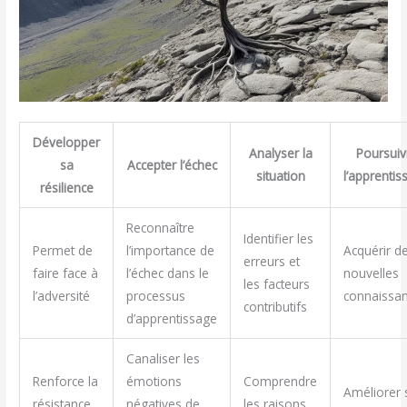
Développer
Analyser la
Poursuiv
sa
Accepter l’échec
situation
l’apprentis
résilience
Reconnaître
Identifier les
Permet de
l’importance de
Acquérir d
erreurs et
faire face à
l’échec dans le
nouvelles
les facteurs
l’adversité
processus
connaissa
contributifs
d’apprentissage
Canaliser les
Renforce la
émotions
Comprendre
Améliorer 
résistance
négatives de
les raisons