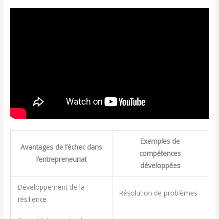
Exemples de
Avantages de l’échec dans
compétences
l’entrepreneuriat
développées
Développement de la
Résolution de problèmes
résilience