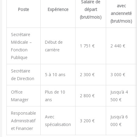
Salaire de
avec
Poste
Expérience
départ
ancienneté
(brut/mois)
(brut/mois)
Secrétaire
Médicale –
Début de
1 751 €
2 440 €
Fonction
carrière
Publique
Secrétaire
5 à 10 ans
2 300 €
3 000 €
de Direction
Office
Plus de 10
Jusqu’à 4
2 800 €
Manager
ans
500 €
Responsable
Avec
Jusqu’à 6
Administratif
3 200 €
spécialisation
000 €
et Financier