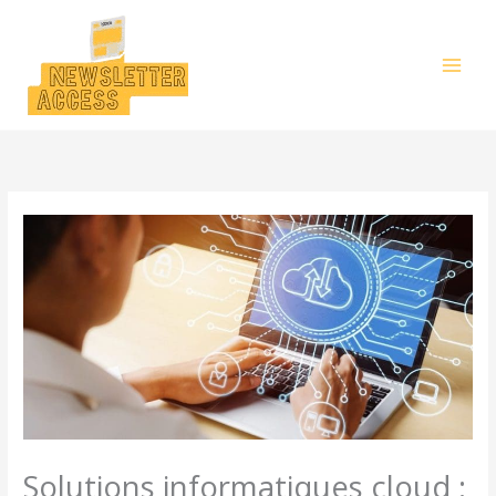
Aller
au
contenu
Solutions informatiques cloud :