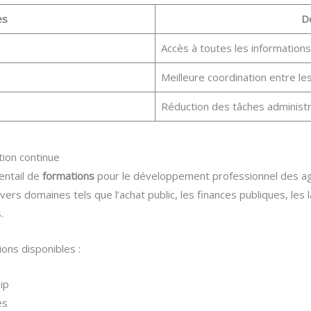
es
De
Accès à toutes les informations
Meilleure coordination entre le
Réduction des tâches administr
ion continue
entail de
formations
pour le développement professionnel des age
vers domaines tels que l’achat public, les finances publiques, les 
.
ons disponibles :
ip
es