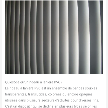
Qu’est-ce qu’un rideau à lanière PVC ?
Le rideau à lanière PVC est un ensemble de bandes souples
transparentes, translucides, colorées ou encore opaques
utilisées dans plusieurs secteurs d’activités pour diverses fins.
C’est un dispositif qui se décline en plusieurs types selon les