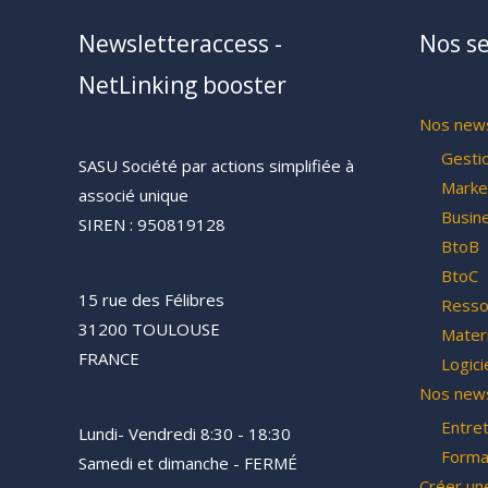
Newsletteraccess -
Nos se
NetLinking booster
Nos news
Gesti
SASU Société par actions simplifiée à
Marke
associé unique
Busin
SIREN : 950819128
BtoB
BtoC
15 rue des Félibres
Resso
31200 TOULOUSE
Materi
FRANCE
Logici
Nos news
Entre
Lundi- Vendredi 8:30 - 18:30
Forma
Samedi et dimanche - FERMÉ
Créer un