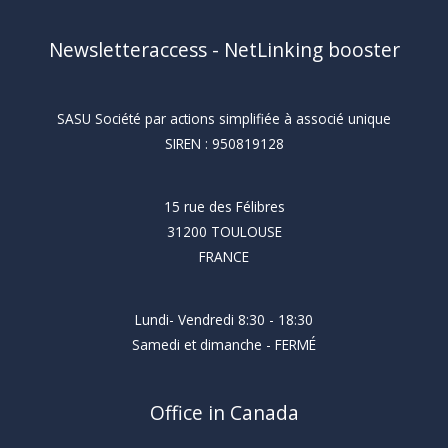
de
Newsletteraccess - NetLinking booster
début
d’année
SASU Société par actions simplifiée à associé unique
SIREN : 950819128
15 rue des Félibres
31200 TOULOUSE
FRANCE
Lundi- Vendredi 8:30 - 18:30
Samedi et dimanche - FERMÉ
Office in Canada