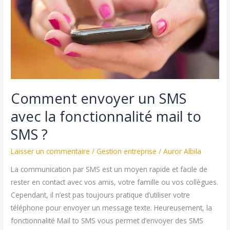
jour
un
Extrait
Kbis
Comment envoyer un SMS
avec la fonctionnalité mail to
SMS ?
Laisser un commentaire
/
Gestion entreprise
/
Auror Albila
La communication par SMS est un moyen rapide et facile de
rester en contact avec vos amis, votre famille ou vos collègues.
Cependant, il n’est pas toujours pratique d’utiliser votre
téléphone pour envoyer un message texte. Heureusement, la
fonctionnalité Mail to SMS vous permet d’envoyer des SMS