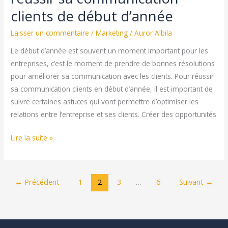
clients de début d’année
Laisser un commentaire
/
Marketing
/
Auror Albila
Le début d’année est souvent un moment important pour les
entreprises, c’est le moment de prendre de bonnes résolutions
pour améliorer sa communication avec les clients. Pour réussir
sa communication clients en début d’année, il est important de
suivre certaines astuces qui vont permettre d’optimiser les
relations entre l’entreprise et ses clients. Créer des opportunités
Les
Lire la suite »
meilleures
astuces
pour
←
Précédent
1
2
3
…
6
Suivant
→
réussir
sa
communication
clients