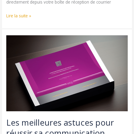
directement depuis votre boîte de réception de courrier
Comment
Lire la suite »
envoyer
un
SMS
avec
la
fonctionnalité
mail
to
SMS
?
Les meilleures astuces pour
réussir sa communication