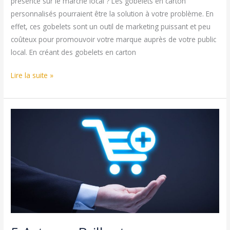
présence sur le marché local ? Les gobelets en carton
personnalisés pourraient être la solution à votre problème. En
effet, ces gobelets sont un outil de marketing puissant et peu
coûteux pour promouvoir votre marque auprès de votre public
local. En créant des gobelets en carton
Gobelets
Lire la suite »
en
carton
personnalisés
:
le
secret
d’un
marketing
local
réussi