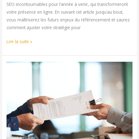
SEO incontournables pour l’année à venir, qui transformeront
votre présence en ligne. En suivant cet article jusqu’au bout,
vous maîtriserez les futurs enjeux du référencement et saurez
comment ajuster votre stratégie pour
SEO
Lire la suite »
:
Les
Tendances
À
Absolument
Surveiller
Pour
2024