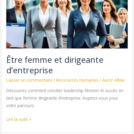
un
moyen
facile
de
faire
encore
plus
de
Être femme et dirigeante
bénéfices
d’entreprise
Laisser un commentaire
/
Ressources Humaines
/
Auror Albila
Découvrez comment concilier leadership féminin et succès en
tant que femme dirigeante d’entreprise. Inspirez-vous pour
votre parcours.
Être
Lire la suite »
femme
et