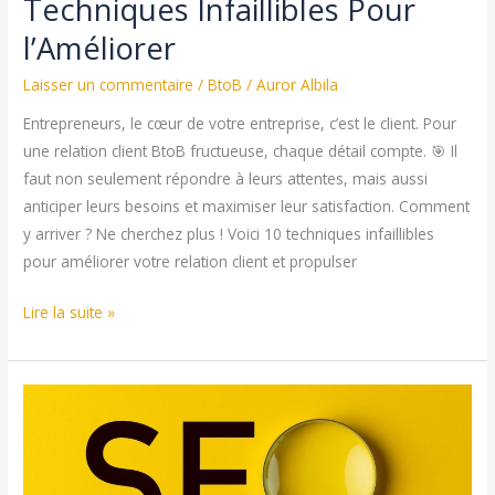
Techniques Infaillibles Pour
le
l’Améliorer
Taux
de
Laisser un commentaire
/
BtoB
/
Auror Albila
Conversion
Entrepreneurs, le cœur de votre entreprise, c’est le client. Pour
de
une relation client BtoB fructueuse, chaque détail compte. 🎯 Il
Votre
faut non seulement répondre à leurs attentes, mais aussi
Site
anticiper leurs besoins et maximiser leur satisfaction. Comment
E-
y arriver ? Ne cherchez plus ! Voici 10 techniques infaillibles
commerce
pour améliorer votre relation client et propulser
🚀
Relation
Lire la suite »
Client
BtoB
:
10
Techniques
Infaillibles