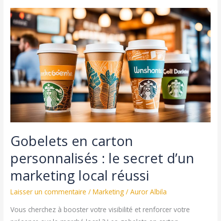
dirigeante
d’entreprise
Gobelets en carton
personnalisés : le secret d’un
marketing local réussi
Laisser un commentaire
/
Marketing
/
Auror Albila
Vous cherchez à booster votre visibilité et renforcer votre