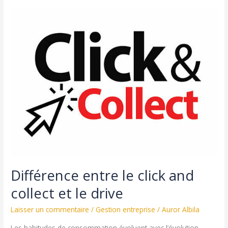
conseils
pour
réussir
son
business
plan
Différence entre le click and
collect et le drive
Laisser un commentaire
/
Gestion entreprise
/
Auror Albila
Les habitudes de consommation évoluent avec l’évolution