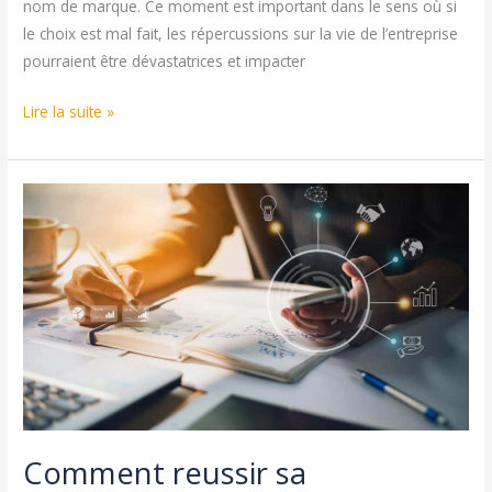
nom de marque. Ce moment est important dans le sens où si
le choix est mal fait, les répercussions sur la vie de l’entreprise
pourraient être dévastatrices et impacter
Comment
Lire la suite »
trouver
un
nom
de
marque
?
Comment reussir sa