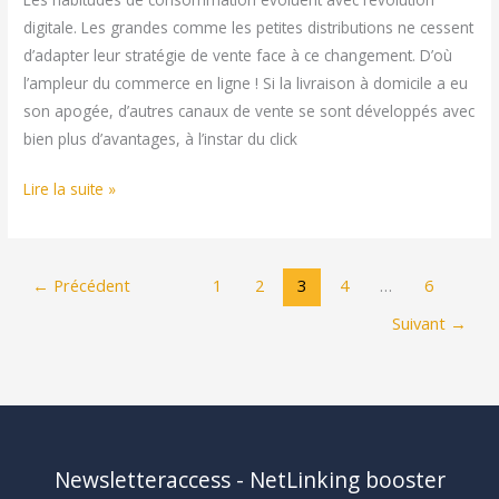
digitale. Les grandes comme les petites distributions ne cessent
d’adapter leur stratégie de vente face à ce changement. D’où
l’ampleur du commerce en ligne ! Si la livraison à domicile a eu
son apogée, d’autres canaux de vente se sont développés avec
bien plus d’avantages, à l’instar du click
Différence
Lire la suite »
entre
le
click
←
Précédent
1
2
3
4
…
6
and
Suivant
→
collect
et
le
drive
Newsletteraccess - NetLinking booster