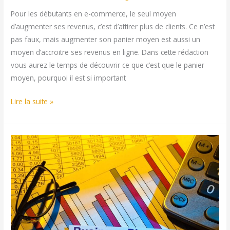
Pour les débutants en e-commerce, le seul moyen
d’augmenter ses revenus, c’est d’attirer plus de clients. Ce n’est
pas faux, mais augmenter son panier moyen est aussi un
moyen d’accroitre ses revenus en ligne. Dans cette rédaction
vous aurez le temps de découvrir ce que c’est que le panier
moyen, pourquoi il est si important
3
Lire la suite »
astuces
pour
augmenter
son
panier
moyen
en
e-
commerce