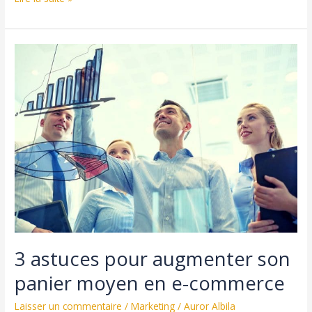
astuces
uniques
:
Comment
fidéliser
ses
clients ?
3 astuces pour augmenter son
panier moyen en e-commerce
Laisser un commentaire
/
Marketing
/
Auror Albila