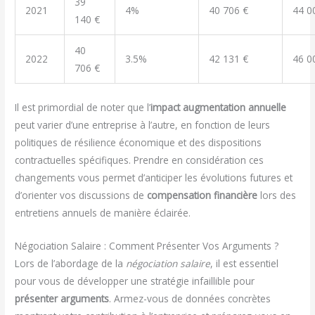
39
2021
4%
40 706 €
44 0
140 €
40
2022
3.5%
42 131 €
46 0
706 €
Il est primordial de noter que l’
impact augmentation annuelle
peut varier d’une entreprise à l’autre, en fonction de leurs
politiques de résilience économique et des dispositions
contractuelles spécifiques. Prendre en considération ces
changements vous permet d’anticiper les évolutions futures et
d’orienter vos discussions de
compensation financière
lors des
entretiens annuels de manière éclairée.
Négociation Salaire : Comment Présenter Vos Arguments ?
Lors de l’abordage de la
négociation salaire
, il est essentiel
pour vous de développer une stratégie infaillible pour
présenter arguments
. Armez-vous de données concrètes