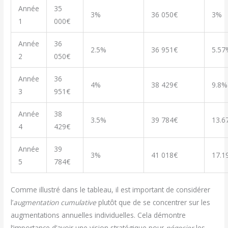
Année
35
3%
36 050€
3%
1
000€
Année
36
2.5%
36 951€
5.57
2
050€
Année
36
4%
38 429€
9.8%
3
951€
Année
38
3.5%
39 784€
13.6
4
429€
Année
39
3%
41 018€
17.1
5
784€
Comme illustré dans le tableau, il est important de considérer
l’
augmentation cumulative
plutôt que de se concentrer sur les
augmentations annuelles individuelles. Cela démontre
l’importance d’avoir une vision stratégique pour
négocier
les