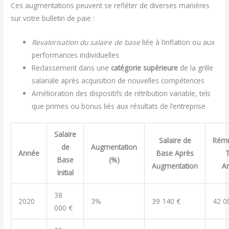
Ces augmentations peuvent se refléter de diverses manières
sur votre bulletin de paie :
Revalorisation du salaire de base
liée à l’inflation ou aux
performances individuelles
Reclassement dans une
catégorie supérieure
de la grille
salariale après acquisition de nouvelles compétences
Amélioration des dispositifs de rétribution variable, tels
que primes ou bonus liés aux résultats de l’entreprise
Salaire
Salaire de
Rému
de
Augmentation
Année
Base Après
T
Base
(%)
Augmentation
An
Initial
38
2020
3%
39 140 €
42 0
000 €