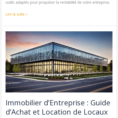
outils adaptés pour propulser la rentabilité de votre entreprise.
Clés
Lire la suite »
de
la
Gestion
Commerciale
Efficace
pour
Votre
Entreprise
Immobilier d’Entreprise : Guide
d’Achat et Location de Locaux