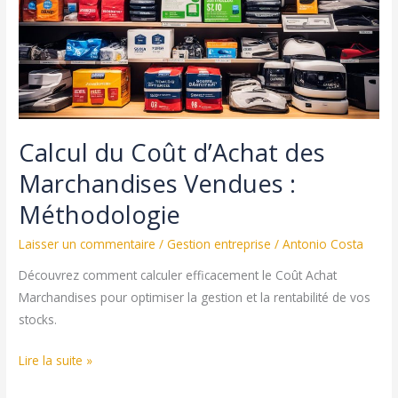
de
recrutement
numérique
Calcul du Coût d’Achat des
Marchandises Vendues :
Méthodologie
Laisser un commentaire
/
Gestion entreprise
/
Antonio Costa
Découvrez comment calculer efficacement le Coût Achat
Marchandises pour optimiser la gestion et la rentabilité de vos
stocks.
Calcul
Lire la suite »
du