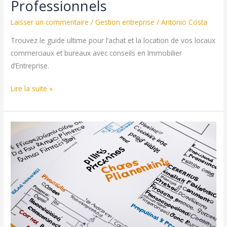
Professionnels
Laisser un commentaire
/
Gestion entreprise
/
Antonio Costa
Trouvez le guide ultime pour l’achat et la location de vos locaux
commerciaux et bureaux avec conseils en Immobilier
d’Entreprise.
Immobilier
Lire la suite »
d’Entreprise
:
Guide
d’Achat
et
Location
de
Locaux
Professionnels