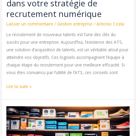
dans votre stratégie de
recrutement numérique
Laisser un commentaire
/
Gestion entreprise
/
Antonio Costa
Le recrutement de nouveaux talents est l’une des clés du
succès pour une entreprise. Aujourd’hui, l’existence des ATS,
une solution d’acquisition de talents, est un véritable atout pour
atteindre vos objectifs. Ces logiciels accompagnent l’équipe à
chaque étape du recrutement pour une meilleure efficacité. Si
vous êtes convaincu par l’utilité de l’ATS, ces conseils sont
Conseils
Lire la suite »
d’intégration
d’un
ATS
dans
votre
stratégie