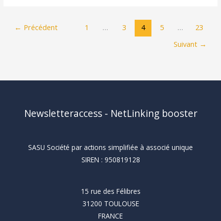
activité
commerciale
←
Précédent
1
…
3
4
5
…
23
:
Suivant
→
guide
pour
l’entrepreneur
Newsletteraccess - NetLinking booster
SASU Société par actions simplifiée à associé unique
SIREN : 950819128
15 rue des Félibres
31200 TOULOUSE
FRANCE