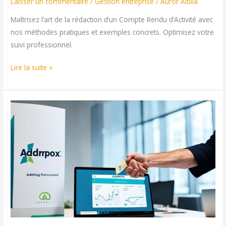
Laisser un commentaire
/
Gestion entreprise
/
Auror Albila
Maîtrisez l’art de la rédaction d’un Compte Rendu d’Activité avec
nos méthodes pratiques et exemples concrets. Optimisez votre
suivi professionnel.
Rédiger
Lire la suite »
un
Compte
Rendu
d’Activité
:
Méthodes
et
Exemples