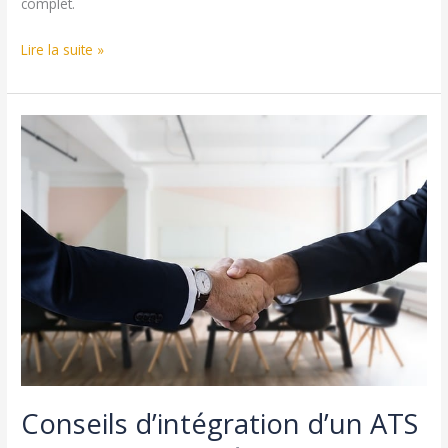
complet.
Comptabilisation
Lire la suite »
de
l’Aide
à
l’Apprentissage
:
Guide
Pratique
Conseils d’intégration d’un ATS