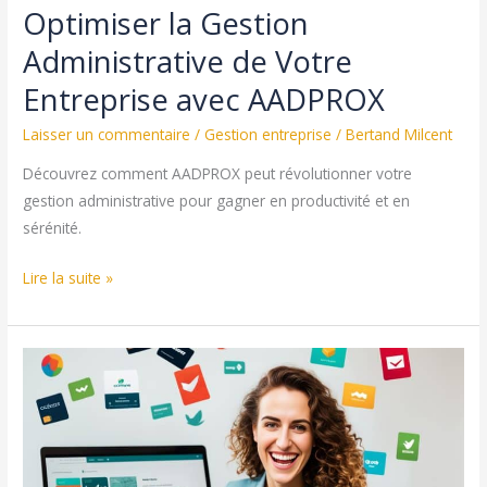
Optimiser la Gestion
Administrative de Votre
Entreprise avec AADPROX
Laisser un commentaire
/
Gestion entreprise
/
Bertand Milcent
Découvrez comment AADPROX peut révolutionner votre
gestion administrative pour gagner en productivité et en
sérénité.
Optimiser
Lire la suite »
la
Gestion
Administrative
de
Votre
Entreprise
avec