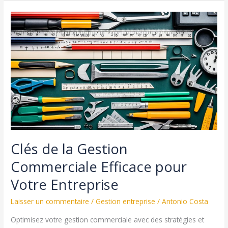
Coût
d’Achat
des
Marchandises
Vendues
:
Méthodologie
Clés de la Gestion
Commerciale Efficace pour
Votre Entreprise
Laisser un commentaire
/
Gestion entreprise
/
Antonio Costa
Optimisez votre gestion commerciale avec des stratégies et