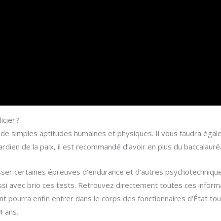
cier ?
 de simples aptitudes humaines et physiques. Il vous faudra égal
rdien de la paix, il est recommandé d’avoir en plus du baccalauré
ser certaines épreuves d’endurance et d’autres psychotechniqu
ussi avec brio ces tests. Retrouvez directement toutes ces inform
ant pourra enfin entrer dans le corps des fonctionnaires d’État tou
4 ans.