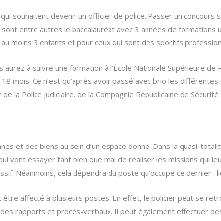
ui souhaitent devenir un officier de police. Passer un concours s
e sont entre autres le baccalauréat avec 3 années de formations u
 au moins 3 enfants et pour ceux qui sont des sportifs profession
s aurez à suivre une formation à l’École Nationale Supérieure de 
 18 mois. Ce n’est qu’après avoir passé avec brio les différentes
nt de la Police judiciaire, de la Compagnie Républicaine de Sécurité
sonnes et des biens au sein d’un espace donné. Dans la quasi-tota
ui vont essayer tant bien que mal de réaliser les missions qui le
ssif. Néanmoins, cela dépendra du poste qu’occupe ce dernier : 
 être affecté à plusieurs postes. En effet, le policier peut se re
on des rapports et procès-verbaux. Il peut également effectuer des