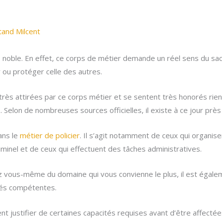
tand Milcent
e noble. En effet, ce corps de métier demande un réel sens du sacri
ou protéger celle des autres.
rès attirées par ce corps métier et se sentent très honorés rien 
s. Selon de nombreuses sources officielles, il existe à ce jour pr
ans le
métier de policier
. Il s’agit notamment de ceux qui organisent 
iminel et de ceux qui effectuent des tâches administratives.
iez vous-même du domaine qui vous convienne le plus, il est égale
tés compétentes.
ent justifier de certaines capacités requises avant d’être affect