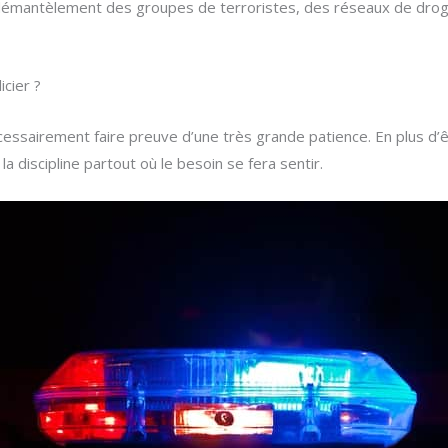
e démantèlement des groupes de terroristes, des réseaux de drogu
icier ?
cessairement faire preuve d’une très grande patience. En plus d’êtr
la discipline partout où le besoin se fera sentir.