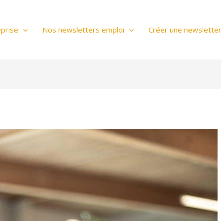
prise
Nos newsletters emploi
Créer une newslette