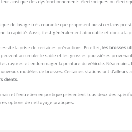
e moteur ainsi que des dysfonctionnements électroniques ou électriq
ique de lavage très courante que proposent aussi certains presta
la rapidité. Aussi, il est généralement abordable et donc à la p
essite la prise de certaines précautions. En effet,
les brosses ut
es peuvent accumuler le sable et les grosses poussières provena
tites rayures et endommager la peinture du véhicule. Néanmoins, l
ouveaux modèles de brosses. Certaines stations ont d’ailleurs 
s clients
.
a main et l’entretien en portique présentent tous deux des spécif
utres options de nettoyage pratiques.