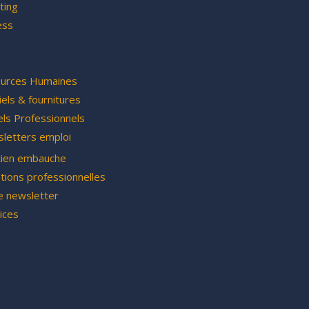
ting
ess
urces Humaines
els & fournitures
els Professionnels
letters emploi
tien embauche
tions professionnelles
e newsletter
ices