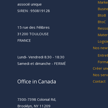
Marke
associé unique
Busin
SIREN : 950819128
BtoB
BtoC
15 rue des Félibres
Resso
31200 TOULOUSE
Materi
FRANCE
Logici
Nos news
Entre
Lundi- Vendredi 8:30 - 18:30
Forma
Samedi et dimanche - FERMÉ
Créer un
Nos serv
Office in Canada
Contact
7300-7398 Colonial Rd,
Brooklyn, NY 11209