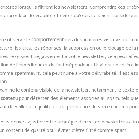
s critères lorsqu’ils filtrent les newsletters. Comprendre ces crit
méliorer leur délivrabilité et éviter qu’elles ne soient considér
ère observe le
comportement
des destinataires vis-à-vis de la n
lecture, les clics, les réponses, la suppression ou le blocage de la 
res réagissent négativement à votre newsletter, cela peut affecte
tion
de l’expéditeur et de l’autorépondeur utilisé est un critère i
mme spammeurs, cela peut nuire à votre délivrabilité. Il est ess
ion
.
examine le
contenu
visible de la newsletter, notamment le texte e
e
contenu
pour détecter des éléments associés au spam, tels que
tant de veiller à la qualité et à la pertinence de votre contenu 
 vous pouvez ajuster votre stratégie d’envoi de newsletters afin de
 un contenu de qualité pour éviter d’être filtré comme spam.