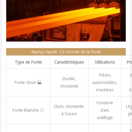
Aperçu rapide : Le monde de la fonte
Type de Fonte
Caractéristiques
Utilisations
Pr
Pièces
Ductile,
Fonte Grise 🏭
automobiles,
résistante
machines
0
Fonderie
Dure, résistante
Lé
Fonte Blanche ⚪
d’art,
à l’usure
pl
outillage
V