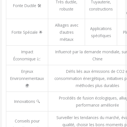
Très ductile,
Tuyauterie,
Fonte Ductile 🛠️
robuste
constructions
Alliages avec
Applications
Fonte Spéciale 🌟
d’autres
Pl
spécifiques
métaux
Impact
Influencé par la demande mondiale, sur
Économique 💹
Chine
Enjeux
Défis liés aux émissions de CO2 
Environnementaux
consommation énergétique, initiatives 
🌍
méthodes plus durables
Procédés de fusion écologiques, allia
Innovations 🔍
performance améliorée
Surveiller les tendances du marché, éva
Conseils pour
qualité, choisir les bons moments 