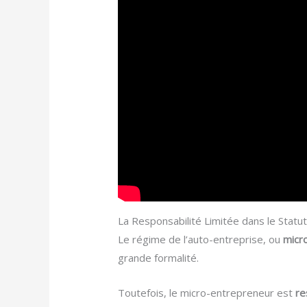
La Responsabilité Limitée dans le Statu
Le régime de l’auto-entreprise, ou
micr
grande formalité.
Toutefois, le micro-entrepreneur est
re