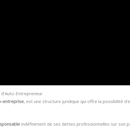
t d’Auto-Entrepreneur
o-entreprise
, est une structure juridique qui offre la possibilité 
sponsable
indéfiniment de ses dettes professionnelles sur son pa