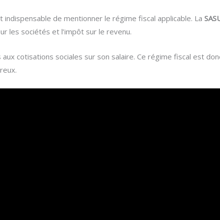
st indispensable de mentionner le régime fiscal applicable. La
SAS
ur les sociétés et l’impôt sur le revenu.
 aux cotisations sociales sur son salaire. Ce régime fiscal est don
reux.