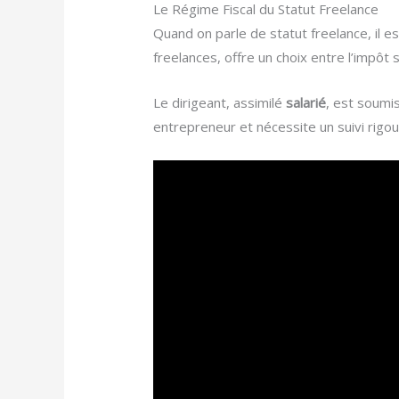
Le Régime Fiscal du Statut Freelance
Quand on parle de statut freelance, il e
freelances, offre un choix entre l’impôt s
Le dirigeant, assimilé
salarié
, est soumis
entrepreneur et nécessite un suivi rigou