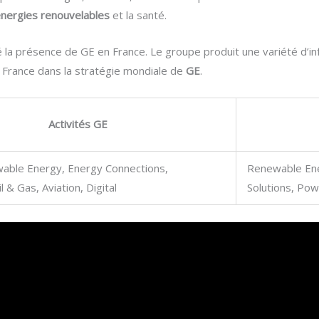
nergies renouvelables
et la santé.
é la présence de GE en France. Le groupe produit une variété d’in
la France dans la stratégie mondiale de
GE
.
Activités GE
able Energy, Energy Connections,
Renewable Ene
l & Gas, Aviation, Digital
Solutions, Po