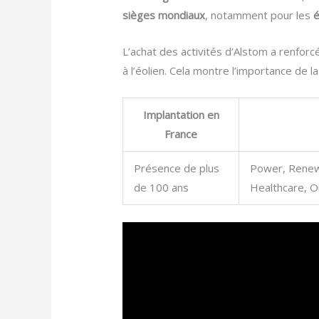
sièges mondiaux
, notamment pour les
é
L’achat des activités d’Alstom a renforc
à l’éolien. Cela montre l’importance de 
Implantation en
France
Présence de plus
Power, Renew
de 100 ans
Healthcare, Oi