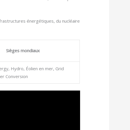
frastructures énergétiques, du nucléaire
Sièges mondiaux
rgy, Hydro, Éolien en mer, Grid
wer Conversion