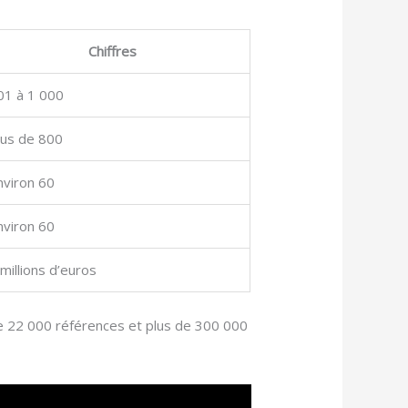
Chiffres
01 à 1 000
lus de 800
nviron 60
nviron 60
 millions d’euros
de 22 000 références et plus de 300 000