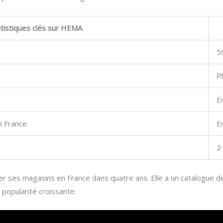
atistiques clés sur HEMA
5
P
E
 France
E
2
er ses magasins en France dans quatre ans. Elle a un catalogue 
 popularité croissante.