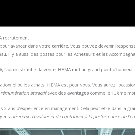
MA recrutement
 pour avancer dans votre
carrière
. Vous pouvez devenir Responsa
au. Il y a aussi des postes pour les Acheteurs et les Accompagna
e
, l’administratif et la vente. HEMA met un grand point d’honneur 
rationnel ou les achats, HEMA est pour vous. Vous aurez l’occasion
rémunération attractif
avec des
avantages
comme le 13ème mois 
 3 ans d’expérience en management. Cela peut être dans la grande
 gens
désireux d’évoluer et de contribuer à la performance de l’en