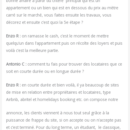
bonne affaire à partir du critère principal qui est un
appartement ou un bien qui est en dessous du prix au mètre
carré sur le marché, vous faites ensuite les travaux, vous
décorez et ensuite c’est quoi la 5e étape ?
Enzo R :
on ramasse le cash, c’est le moment de mettre
quelqu’un dans l’appartement puis on récolte des loyers et puis
voilà c’est la meilleure partie.
Antonio C :
comment tu fais pour trouver des locataires que ce
soit en courte durée ou en longue durée ?
Enzo R :
en courte durée et bien voilà, il ya beaucoup de sites
de mise en relation entre propriétaires et locataires, type
Airbnb, abritel et homelidays booking etc. on compose notre
annonce, les clients viennent à nous tout seul grâce à la
puissance de frappe du site, si on accepte ou on n’accepte pas
et c’est terminé. Pour du long terme, un étudiant, le classique,