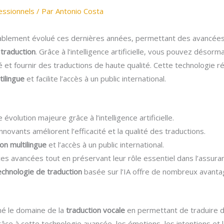
essionnels
/ Par
Antonio Costa
ablement évolué ces dernières années, permettant des avancées
 traduction
. Grâce à l’intelligence artificielle, vous pouvez désorma
é et fournir des traductions de haute qualité. Cette technologie r
ilingue
et facilite l’accès à un public international.
évolution majeure grâce à l’intelligence artificielle.
nnovants améliorent l’efficacité et la qualité des traductions.
n multilingue
et l’accès à un public international.
es avancées tout en préservant leur rôle essentiel dans l’assuran
echnologie de traduction
basée sur l’IA offre de nombreux avanta
nné le domaine de la
traduction vocale
en permettant de traduire d
râce à cette technologie avancée, les émotions, les intentions et