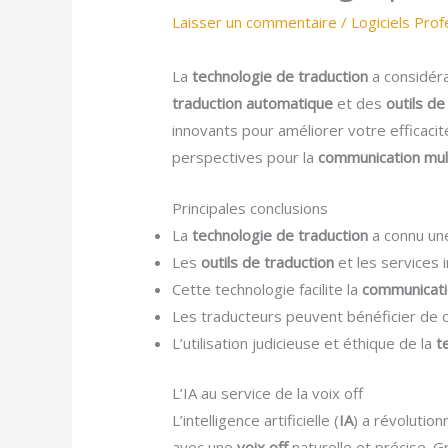
Laisser un commentaire
/
Logiciels Prof
La
technologie de traduction
a considér
traduction automatique
et des
outils de
innovants pour améliorer votre efficacit
perspectives pour la
communication mult
Principales conclusions
La
technologie de traduction
a connu une 
Les
outils de traduction
et les services i
Cette technologie facilite la
communicatio
Les traducteurs peuvent bénéficier de c
L’utilisation judicieuse et éthique de la
t
L’IA au service de la voix off
L’intelligence artificielle (
IA
) a révolutio
avec une
voix off
naturelle et précise. G