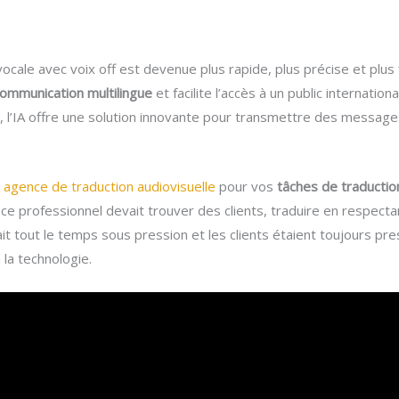
n vocale avec voix off est devenue plus rapide, plus précise et plus
ommunication multilingue
et facilite l’accès à un public internation
s, l’IA offre une solution innovante pour transmettre des messages
 agence de traduction audiovisuelle
pour vos
tâches de traductio
ce professionnel devait trouver des clients, traduire en respectant 
ait tout le temps sous pression et les clients étaient toujours pre
la technologie.