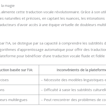
 la magie
alimente cette traduction vocale révolutionnaire. Grâce à son utili
s naturelles et précises, en captant les nuances, les intonations 
ducteurs d’avoir accès à une équipe virtuelle de doubleurs multil
par l’IA, se distingue par sa capacité à comprendre les subtilités 
gorithmes d’apprentissage automatique pour offrir des traduction
ateforme pour bénéficier d’une traduction vocale fluide et fidèle à 
tion basée sur l’IA:
Inconvénients de la plateforme
écises
– Nécessite des modèles linguistiques
ons
– Difficulté à saisir les subtilités culturel
eurs multilingues
– Peut rencontrer des problèmes de c